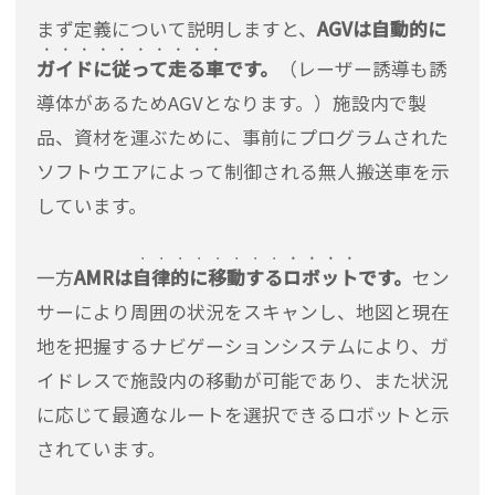
まず定義について説明しますと、
AGVは自動的に
・・・
・
・・・
・・
・
ガイド
に
従って
走る
車
です。
（レーザー誘導も誘
導体があるためAGVとなります。）施設内で製
品、資材を運ぶために、事前にプログラムされた
ソフトウエアによって制御される無人搬送車を示
しています。
・・・
・
・・
・・
・・・・
一方
AMRは
自律的
に
移動
する
ロボット
です。
セン
サーにより周囲の状況をスキャンし、地図と現在
地を把握するナビゲーションシステムにより、ガ
イドレスで施設内の移動が可能であり、また状況
に応じて最適なルートを選択できるロボットと示
されています。