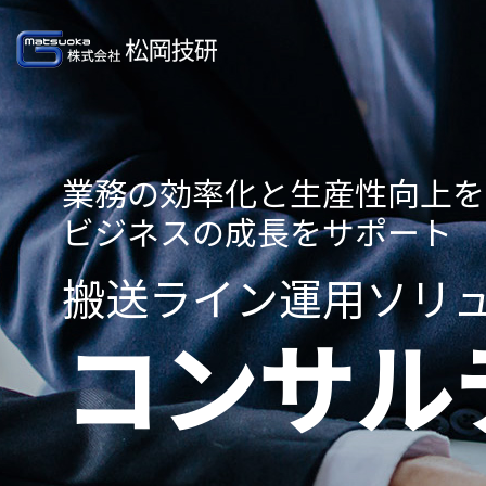
製品情報
業務の効率化と生産性向上を
ビジネスの成長をサポート
PRODUCT
搬送ライン運用ソリ
INFORMATION
コンサル