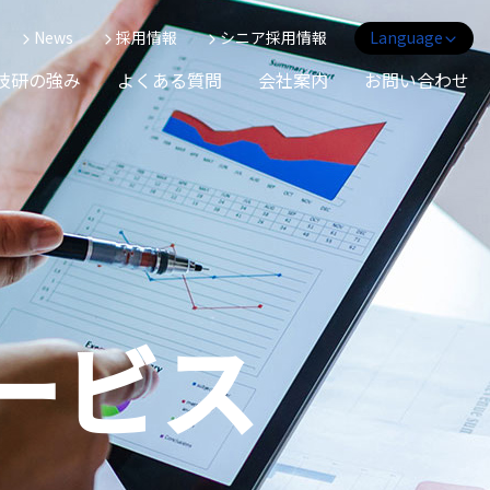
News
採用情報
シニア採用情報
Language
English
技研の強み
よくある質問
会社案内
お問い合わせ
Tiếng Việt
RF-ID system
Conveyor
ービス