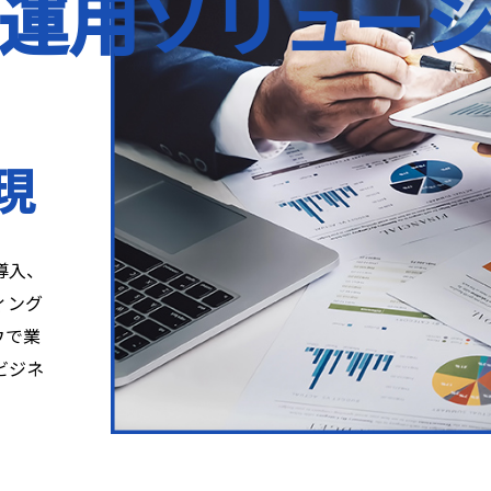
運用ソリュー
現
導入、
ィング
ウで業
ビジネ