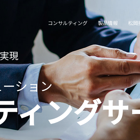
コンサルティング
製品情報
松岡
AMR
実現
ューション
moovis（有軌道AGV）
ティングサ
充電システム