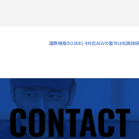
国際規格ISO3691-4対応AGVの製作は松岡技研
CONTACT
CONTACT