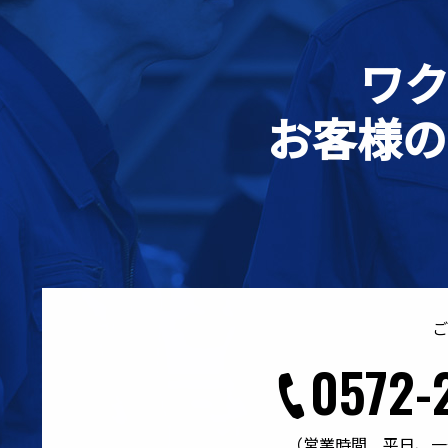
ワ
お客様の
ご
0572-
お問い
（営業時間 平日、一部祝