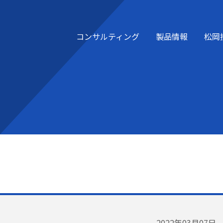
コンサルティング
製品情報
松岡
AMR
moovis（有軌道AGV）
ールねじ式）
充電システム
2022年03月07日