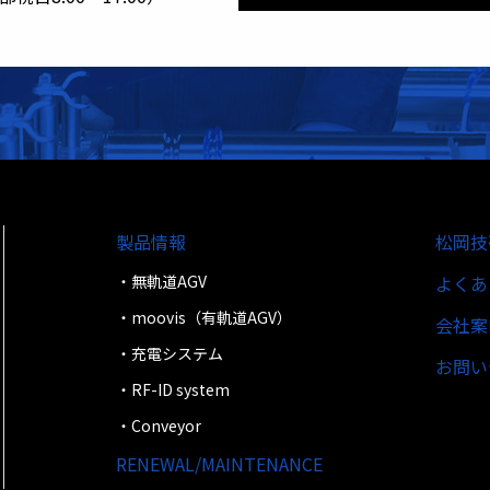
製品情報
松岡技
・無軌道AGV
よくあ
・moovis（有軌道AGV）
会社案
・充電システム
お問い
・RF-ID system
・Conveyor
RENEWAL/MAINTENANCE