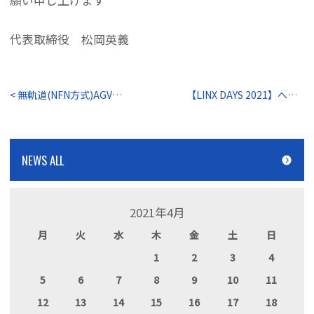
代表取締役 松岡英義
< 無軌道(NFN方式)AGVのご紹介！
【LINX DAYS 2021】への参加決定！ >
NEWS ALL
2021年4月
月
火
水
木
金
土
日
1
2
3
4
5
6
7
8
9
10
11
12
13
14
15
16
17
18